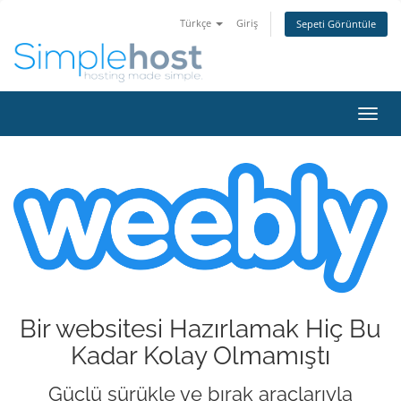
Türkçe
Giriş
Sepeti Görüntüle
Gezi
değiş
Bir websitesi Hazırlamak Hiç Bu
Kadar Kolay Olmamıştı
Güçlü sürükle ve bırak araçlarıyla