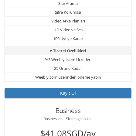
Site Arama
Şifre Koruması
Video Arka Planları
HD Video ve Ses
100 Üyeye Kadar
e-Ticaret Özellikleri
%3 Weebly İşlem Ücretleri
25 Ürüne Kadar
Weebly.com üzerinden ödeme yapın
Kayıt Ol
Business
Businesses + Stores için ideal
$41.08SGD/ay