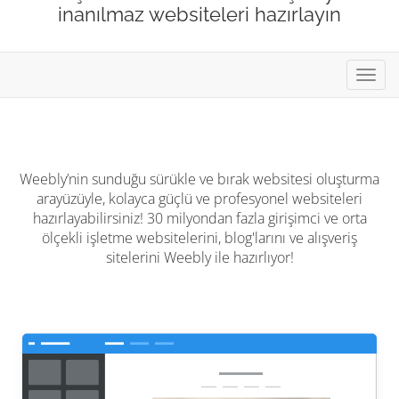
inanılmaz websiteleri hazırlayın
Gezi
değiş
Weebly’nin sunduğu sürükle ve bırak websitesi oluşturma
arayüzüyle, kolayca güçlü ve profesyonel websiteleri
hazırlayabilirsiniz! 30 milyondan fazla girişimci ve orta
ölçekli işletme websitelerini, blog'larını ve alışveriş
sitelerini Weebly ile hazırlıyor!