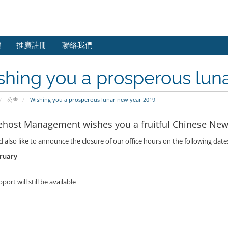
態
推廣註冊
聯絡我們
hing you a prosperous lun
公告
Wishing you a prosperous lunar new year 2019
ehost Management wishes you a fruitful Chinese New
also like to announce the closure of our office hours on the following date
bruary
port will still be available