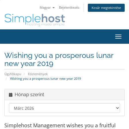
Magyar
Bejelentkezés
Kosár megtekintése
Váltá
a
navig
Wishing you a prosperous lunar
new year 2019
Ügyfélkapu
Közlemények
Wishing you a prosperous lunar new year 2019
Hónap szerint
Simplehost Management wishes you a fruitful