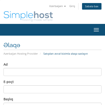
Azerbaijani
Giriş
Səbətə bax
Naviq
keçid
Əlaqə
Azerbaijan Hosting Provider
Satışdan əvvəl bizimlə əlaqə saxlayın
Ad
E-poçt
Başlıq