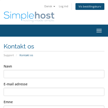
Dansk
Log ind
Vis bestillingskurv
Skift
navig
Kontakt os
Support
Kontakt os
Navn
E-mail adresse
Emne